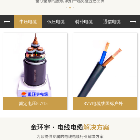
中压电缆
低压电缆
特种电缆
通信电缆
布
额定电压8.7/15...
RVV电缆线国标户外...