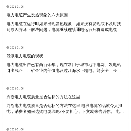
在电缆通电运行时，两根电力电缆各类参数基本接近，载流量分
配基本均匀，不会出现单根电缆负荷过重，提前出现大面积发热
2021-01-06
烧毁现象。 2
电力电缆产生发热现象的六大原因
电力电缆在运行时如果出现发热现象，如果没有发现或不及时找
到原因并马上解决问题，电缆继续连续通电运行后将造成电缆发
生相间短路跳闸现象，严重的可能引起火灾。下面我们来阐述一
下电力电缆产生发热现象的六大原因 1、电力电缆的接头制造技术
不好，压接不紧密，造成接头处接触电阻过大，也会造成电缆产
2021-01-06
生发热现象。
浅谈电力电缆的现状
电力电缆出产已有两百余年，现在常用于城市地下电网、发电站
引出线路、工矿企业内部供电及过江海水下输电。能安全、长期
可靠传输大容量电能的绝缘电缆都能称为“电力电缆”。 电力电缆
的使用随电的产生就出现了。1879年，美国发明家爱迪生在铜棒
上包绕黄麻并将其穿入铁管内，然后填充沥青混合物制成电缆，
2021-01-06
并将此电缆
判断电力电缆质量是否达标的方法在这里
判断电力电缆质量是否达标的方法在这里 电线电缆的品质令人担
忧，消费者如何选购电缆线呢?不要担心，下文就来告诉你。 电力
电缆的铜导线应当采用高纯无氧铜，这种的原材料拉出去的丝均
匀且有光泽感。一些制造业企业为获得巨额盈利采用青铜，或以
次充好降低铜线总面积，造成电缆线的电导体电阻严重超标准，
2021-01-06