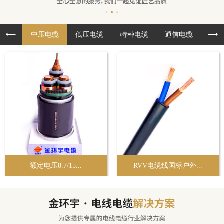
中压电缆
低压电缆
特种电缆
通信电缆
布
额定电压8.7/15...
RVV电缆线国标户外...