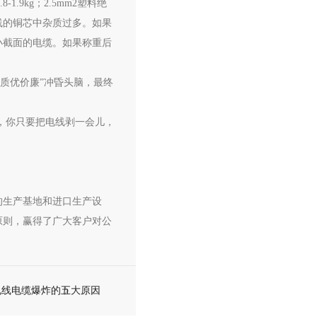
.9kg；2.5mm2塑料绝
或电线的铜芯中杂质过多。如果
小截面的电缆。如果称重后
质优价廉”冲昏头脑，最终
，你只要把电线剥一会儿，
的生产基地和进口生产设
原则，赢得了广大客户对公
电线电缆爆炸的五大原因