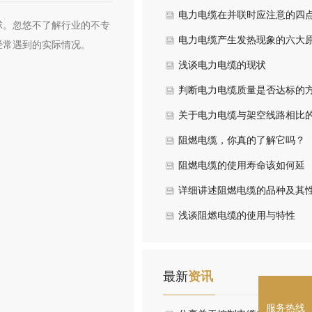
装设备注意事项
电力电缆在并联时应注意的四
球。忽悠不了解行业的不专
情况
电力电缆产生发热现象的六大
经常遇到的实际情况。
因
浅谈电力电缆的现状
判断电力电缆质量是否达标的
法在这里
关于电力电缆与架空线路相比
优劣论述
阻燃电缆，你真的了解它吗？
阻燃电缆的使用寿命该如何延
长，我有小妙招
详细讲述阻燃电缆的品种及其
能指标
浅谈阻燃电缆的使用与特性
最新
资讯
服务热线