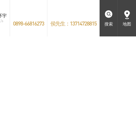
环宇
 Us
0898-66816273
侯先生：13714728815
搜索
地图