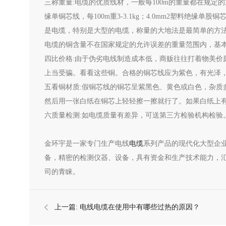
三称重量:电缆的优质线材，一般每100m的重量都在规定的重量范
缘单铜芯线，每100m重3-3.1kg；4.0mm2塑料绝缘单
是电缆，特别是大型的电缆，称量的大地法是最简单的方
电缆的铜含量不在国家规定的允许误差的重量范围内，基
四比价格:由于伪劣电线制造成本低，商贩往往打着物美价
上当受骗。看看这些铜。合格的铜芯线应为紫色，有光泽
五看铜材质:假铜芯线的铜芯呈紫黑色、黄色或白色，杂
然后用一张白纸在铜芯上轻轻擦一擦就行了。如果白纸上有
六质量检测:如电缆质量有差异，可送第三方检验机构检验
金环宇是一家专门生产电线
电缆
系列产品的现代化大型企业
备，精密的检测仪器、设备，具有资金和生产技术能力，
司的青睐。
上一篇:
电线电缆在使用中有哪些过热的原因？