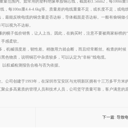
围内。如常用的塑料绝缘单股铜芯线，截面积1.5mm2，每100m重1.8-1
股铜芯线，每100m重4.4-4.6kg等。质量差的电线重量不足，或长度不足，
法，最能反映电缆的铜含量是否达标，导体截面是否达标。一般有偷铜做
本可以视为不达标。
廉的幌子低价销售，让人上当。因此，在购买时，注意不要被商家标榜的“
，手感柔软。
质多，机械强度差，韧性差。稍微用力就会断，而且经常断丝。检查的时候
黑色物质，说明铜芯中杂质较多，可以认定为“非标”线电缆。
。以权威检测报告合格与否为依据。
。公司创建于1993年，在深圳市宝安区与光明新区拥有十三万多平方米
汇聚众多高素质的管理人员和技术人员，公司坚守质量可靠，客户满意的
下一篇:
导致