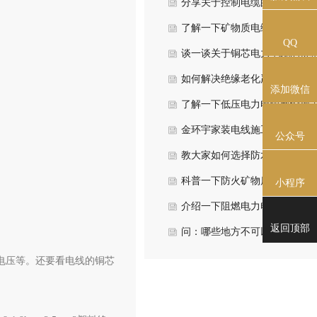
分享关于控制电缆的型号选择
要考虑哪些因素？
了解一下矿物质电缆安装接头
QQ
哪些注意？
谈一谈关于铜芯电力电缆的价
受哪些因素影响？
如何解决绝缘老化严重的高压
添加微信
缆技巧？
了解一下低压电力电缆敷设施
硬性规范要求？
金环宇家装电线施工过程中有
公众号
些安全规范要求？
教大家如何选择防水性能好的
线？
科普一下防火矿物质电缆有什
小程序
安装敷设方法？
介绍一下阻燃电力电缆有哪些
返回顶部
用注意事项？
问：哪些地方不可以使用低烟
卤电缆？
电压等。还要看电线的铜芯