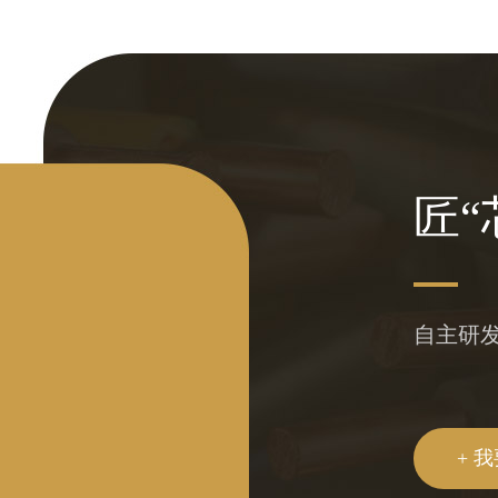
匠“
自主研
+ 