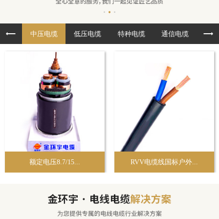
中压电缆
低压电缆
特种电缆
通信电缆
布
额定电压8.7/15...
RVV电缆线国标户外...