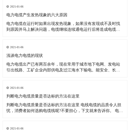
在电缆通电运行时，两根电力电缆各类参数基本接近，载流量分
配基本均匀，不会出现单根电缆负荷过重，提前出现大面积发热
2021-01-06
烧毁现象。 2
电力电缆产生发热现象的六大原因
电力电缆在运行时如果出现发热现象，如果没有发现或不及时找
到原因并马上解决问题，电缆继续连续通电运行后将造成电缆发
生相间短路跳闸现象，严重的可能引起火灾。下面我们来阐述一
下电力电缆产生发热现象的六大原因 1、电力电缆的接头制造技术
不好，压接不紧密，造成接头处接触电阻过大，也会造成电缆产
2021-01-06
生发热现象。
浅谈电力电缆的现状
电力电缆出产已有两百余年，现在常用于城市地下电网、发电站
引出线路、工矿企业内部供电及过江海水下输电。能安全、长期
可靠传输大容量电能的绝缘电缆都能称为“电力电缆”。 电力电缆
的使用随电的产生就出现了。1879年，美国发明家爱迪生在铜棒
上包绕黄麻并将其穿入铁管内，然后填充沥青混合物制成电缆，
2021-01-06
并将此电缆
判断电力电缆质量是否达标的方法在这里
判断电力电缆质量是否达标的方法在这里 电线电缆的品质令人担
忧，消费者如何选购电缆线呢?不要担心，下文就来告诉你。 电力
电缆的铜导线应当采用高纯无氧铜，这种的原材料拉出去的丝均
匀且有光泽感。一些制造业企业为获得巨额盈利采用青铜，或以
次充好降低铜线总面积，造成电缆线的电导体电阻严重超标准，
2021-01-06