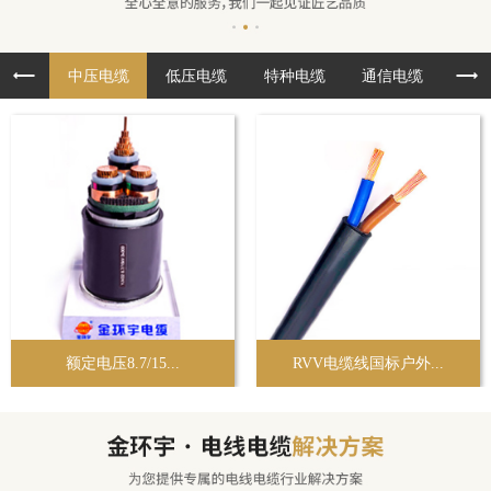
中压电缆
低压电缆
特种电缆
通信电缆
布
额定电压8.7/15...
RVV电缆线国标户外...