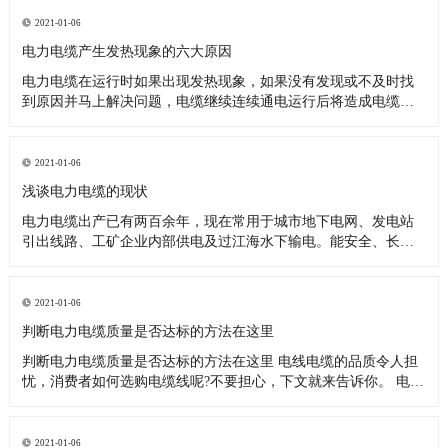
在电缆通电运行时，两根电力电缆各类参数基本接近，载流量分
配基本均匀，不会出现单根电缆负荷过重，提前出现大面积发热
2021-01-06
烧毁现象。 2
电力电缆产生发热现象的六大原因
电力电缆在运行时如果出现发热现象，如果没有发现或不及时找
到原因并马上解决问题，电缆继续连续通电运行后将造成电缆发
生相间短路跳闸现象，严重的可能引起火灾。下面我们来阐述一
下电力电缆产生发热现象的六大原因 1、电力电缆的接头制造技术
不好，压接不紧密，造成接头处接触电阻过大，也会造成电缆产
2021-01-06
生发热现象。
浅谈电力电缆的现状
电力电缆出产已有两百余年，现在常用于城市地下电网、发电站
引出线路、工矿企业内部供电及过江海水下输电。能安全、长期
可靠传输大容量电能的绝缘电缆都能称为“电力电缆”。 电力电缆
的使用随电的产生就出现了。1879年，美国发明家爱迪生在铜棒
上包绕黄麻并将其穿入铁管内，然后填充沥青混合物制成电缆，
2021-01-06
并将此电缆
判断电力电缆质量是否达标的方法在这里
判断电力电缆质量是否达标的方法在这里 电线电缆的品质令人担
忧，消费者如何选购电缆线呢?不要担心，下文就来告诉你。 电力
电缆的铜导线应当采用高纯无氧铜，这种的原材料拉出去的丝均
匀且有光泽感。一些制造业企业为获得巨额盈利采用青铜，或以
次充好降低铜线总面积，造成电缆线的电导体电阻严重超标准，
2021-01-06